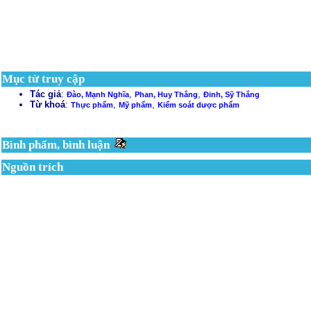
Mục từ truy cập
Tác giả
:
,
,
Đào, Mạnh Nghĩa
Phan, Huy Thắng
Đinh, Sỹ Thắng
Từ khoá
:
,
,
Thực phẩm
Mỹ phẩm
Kiểm soát dược phẩm
Bình phẩm, bình luận
Nguồn trích