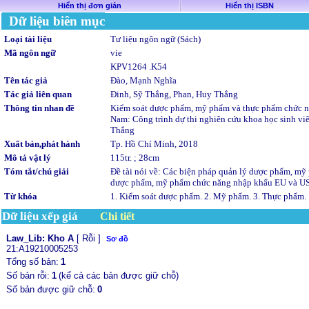
Hiển thị đơn giản
Hiển thị ISBN
Dữ liệu biên mục
Loại tài liệu
Tư liệu ngôn ngữ (Sách)
Mã ngôn ngữ
vie
KPV1264 .K54
Tên tác giả
Đào, Mạnh Nghĩa
Tác giả liên quan
Đinh, Sỹ Thắng, Phan, Huy Thắng
Thông tin nhan đề
Kiểm soát dược phẩm, mỹ phẩm và thực phẩm chức nă
Nam: Công trình dự thi nghiên cứu khoa học sinh v
Thắng
Xuẩt bản,phát hành
Tp. Hồ Chí Minh, 2018
Mô tả vật lý
115tr. ; 28cm
Tóm tắt/chú giải
Đề tài nói về: Các biện pháp quản lý dược phẩm, mỹ
dược phẩm, mỹ phẩm chức năng nhập khẩu EU và US 
Từ khóa
1. Kiểm soát dược phẩm. 2. Mỹ phẩm. 3. Thực phẩm.
Dữ liệu xếp giá
Chi tiết
Law_Lib: Kho A
[ Rỗi ]
Sơ đồ
21:A19210005253
Tổng số bản:
1
Số bản rỗi:
1
(kể cả các bản được giữ chỗ)
Số bản được giữ chỗ:
0